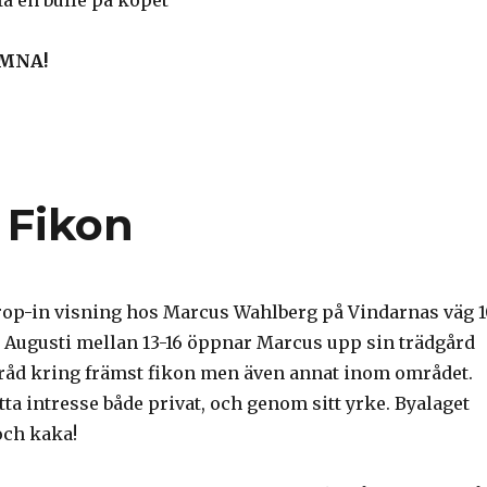
å en bulle på köpet
MNA!
 Fikon
rop-in visning hos Marcus Wahlberg på Vindarnas väg 
9 Augusti mellan 13-16 öppnar Marcus upp sin trädgård
 råd kring främst fikon men även annat inom området.
ta intresse både privat, och genom sitt yrke. Byalaget
 och kaka!