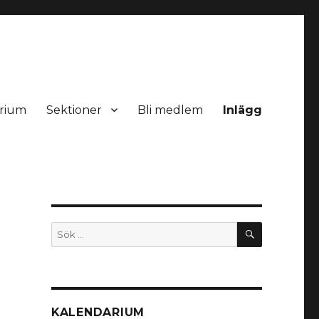
rium
Sektioner
Bli medlem
Inlägg
SÖK
Sök
efter:
KALENDARIUM