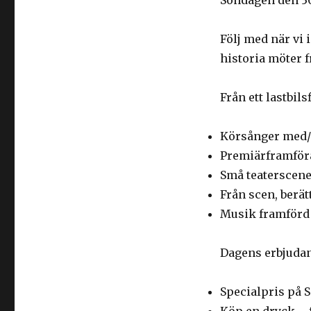
Söndagen den 30
Följ med när vi 
historia möter 
Från ett lastbil
Körsånger med/a
Premiärframför
Små teaterscene
Från scen, berä
Musik framförd 
Dagens erbjudan
Specialpris på 