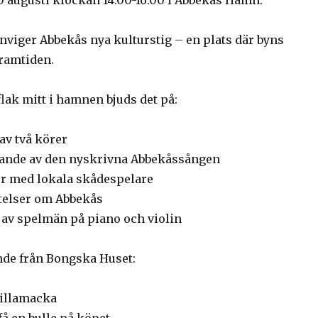
 augusti klockan 14.00-16.00 i Abbekås Hamn.
inviger Abbekås nya kulturstig – en plats där byns
framtiden.
sflak mitt i hamnen bjuds det på:
v två körer
ande av den nyskrivna Abbekåssången
r med lokala skådespelare
ttelser om Abbekås
av spelmän på piano och violin
de från Bongska Huset:
Sillamacka