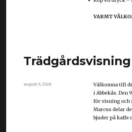
Köp en dryck – f
VARMT VÄLKO
Trädgårdsvisning
Postat
augusti 5, 2026
Välkomna till d
i Abbekås. Den 
för visning och
Marcus delar det
bjuder på kaffe