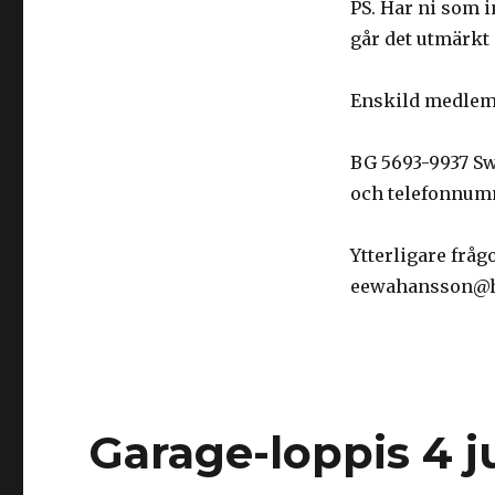
PS. Har ni som i
går det utmärkt a
Enskild medlem 
BG 5693-9937 Sw
och telefonnum
Ytterligare frå
eewahansson@h
Garage-loppis 4 ju