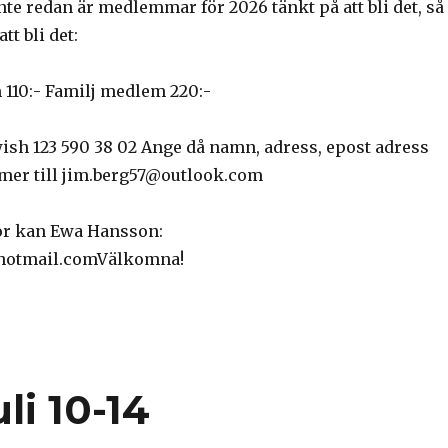
nte redan är medlemmar för 2026 tänkt på att bli det, så
tt bli det:
110:- Familj medlem 220:-
ish 123 590 38 02 Ange då namn, adress, epost adress
mer till jim.berg57@outlook.com
gor kan Ewa Hansson:
otmail.comVälkomna!
li 10-14