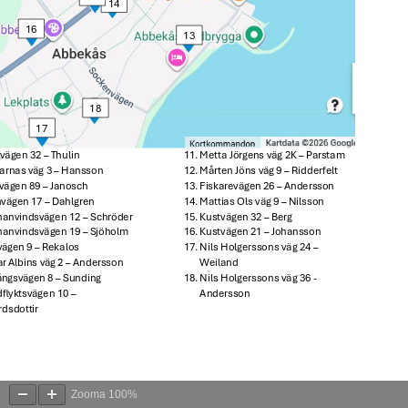
Zooma
100%