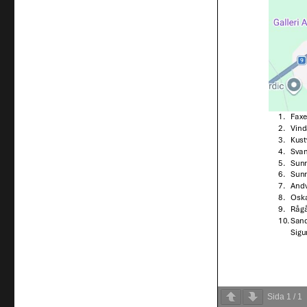
Sida
1
/
1