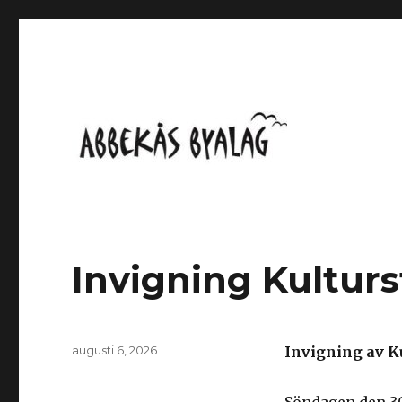
Abbekås Byalag
Abbekås Byalag
blog
Invigning Kulturs
Postat
augusti 6, 2026
Invigning av K