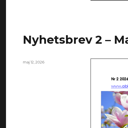
Nyhetsbrev 2 – M
Postat
maj 12, 2026