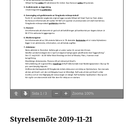
Sida
1
/
3
Zooma
100%
Styrelsemöte 2019-11-21