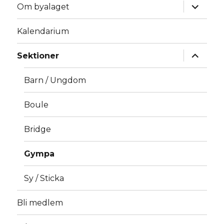
expande
Om byalaget
underm
Kalendarium
expande
Sektioner
underm
Barn / Ungdom
Boule
Bridge
Gympa
Sy / Sticka
Bli medlem