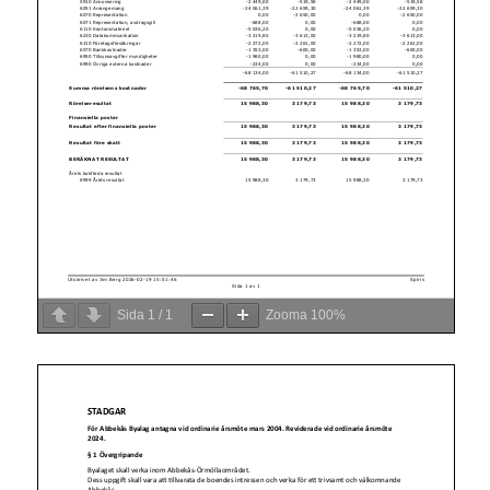
Sida
1
/
1
Zooma
100%