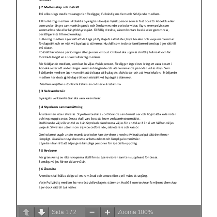
Sida
1
/
2
Zooma
100%