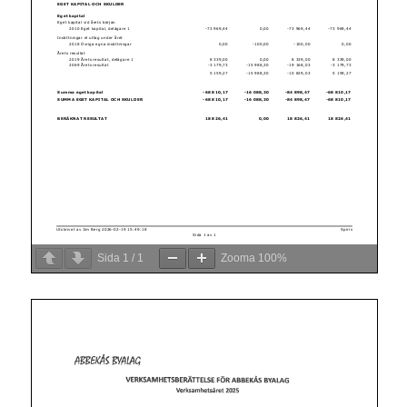
Sida
1
/
1
Zooma
100%