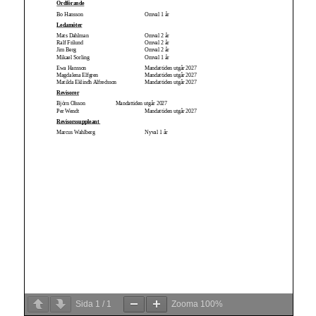
Sida
1
/
1
Zooma
100%