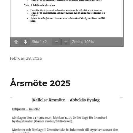
Sida
1
/
2
Zooma
100%
Postat
februari 28, 2026
Årsmöte 2025