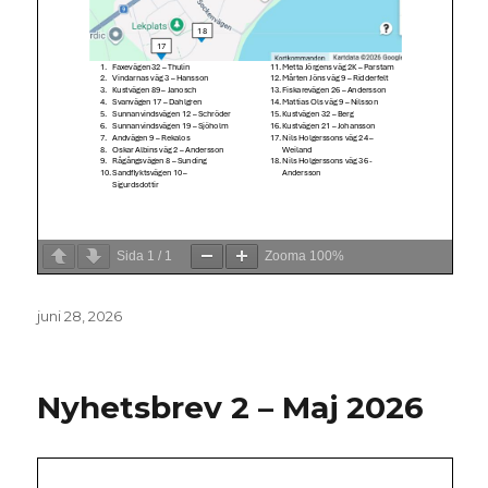
Sida
1
/
1
Zooma
100%
Postat
juni 28, 2026
Nyhetsbrev 2 – Maj 2026