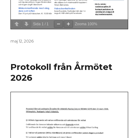
Sida
1
/
1
Zooma
100%
Postat
maj 12, 2026
Protokoll från Årmötet
2026