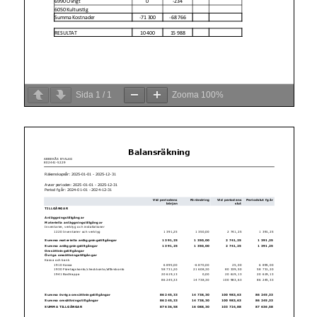
Sida
1
/
1
Zooma
100%