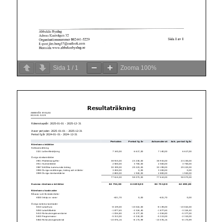
Sida
1
/
1
Zooma
100%