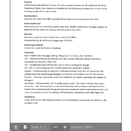
Sida
1
/
2
Zooma
100%