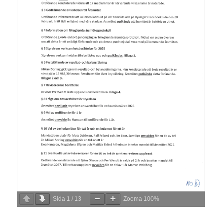
Sida
1
/
13
Zooma
100%