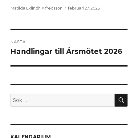
Författare
Matilda Eklindh Alfredsson
Postat
februari 27, 2025
Inläggsnavigering
NÄSTA
Handlingar till Årsmötet 2026
Nästa
inlägg:
SÖ
Sök
efter:
KALENDARIUM